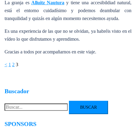
La granja es
Alluitz Nautura
y tiene una accesibildiad natural,
está el entorno cuidadísimo y podemos deambular con
tranquilidad y quizás en algún momento necesitemos ayuda.
Es una experiencia de las que no se olvidan, ya habréis visto en el
vídeo lo que disfrutamos y aprendimos.
Gracias a todos por acompañarnos en este viaje.
Paginación
<
1
2
3
de
entradas
Buscador
Buscar:
SPONSORS