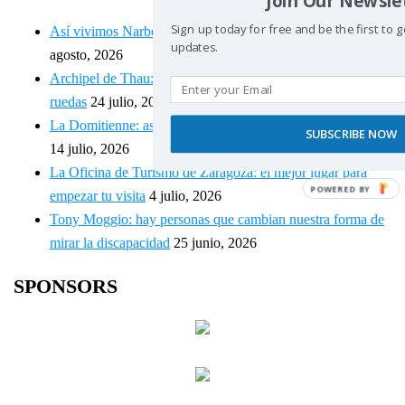
Sign up today for free and be the first to 
Así vivimos Narbonne-Côte du Midi en silla de ruedas
1
updates.
agosto, 2026
Archipel de Thau: donde el Mediterráneo se vive en silla de
ruedas
24 julio, 2026
La Domitienne: así vivimos un destino accesible en Francia
SUBSCRIBE NOW
14 julio, 2026
La Oficina de Turismo de Zaragoza: el mejor lugar para
POWERED BY
empezar tu visita
4 julio, 2026
Tony Moggio: hay personas que cambian nuestra forma de
mirar la discapacidad
25 junio, 2026
SPONSORS