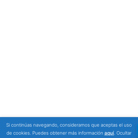
empezar tu visita
4 julio, 2026
Tony Moggio: hay personas que cambian nuestra
forma de mirar la discapacidad
25 junio, 2026
SPONSORS
Si continúas navegando, consideramos que aceptas el uso
© 2026 Viajeros Sin Límite -. Funciona gracias a
de cookies. Puedes obtener más información
aquí
.
Ocultar