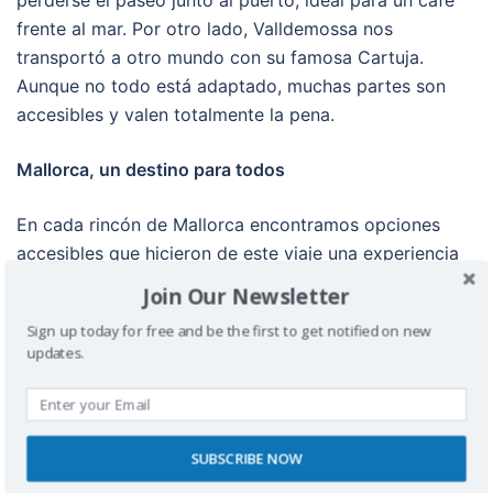
frente al mar. Por otro lado, Valldemossa nos
transportó a otro mundo con su famosa Cartuja.
Aunque no todo está adaptado, muchas partes son
accesibles y valen totalmente la pena.
Mallorca, un destino para todos
En cada rincón de Mallorca encontramos opciones
accesibles que hicieron de este viaje una experiencia
inolvidable. Si estás pensando en visitar la isla, no lo
Join Our Newsletter
dudes. Mallorca está llena de paisajes, historia y
Sign up today for free and be the first to get notified on new
momentos especiales que te esperan, sin importar tus
updates.
necesidades de movilidad. ¡Prepara las maletas y
vívelo por ti mismo!
SUBSCRIBE NOW