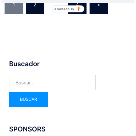
1
2
…
4
>
POWERED BY
Buscador
SPONSORS