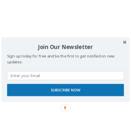
Si los coches autónomos realmente van a revolucionar
la movilidad,
deben ser accesibles desde el primer
momento
.
💬
¿Tú qué opinas?
Déjame tu comentario y comparte
Join Our Newsletter
este artículo para que la accesibilidad sea una
Sign up today for free and be the first to get notified on new
exigencia, no una opción. 🚀
updates.
SUBSCRIBE NOW
Buscador