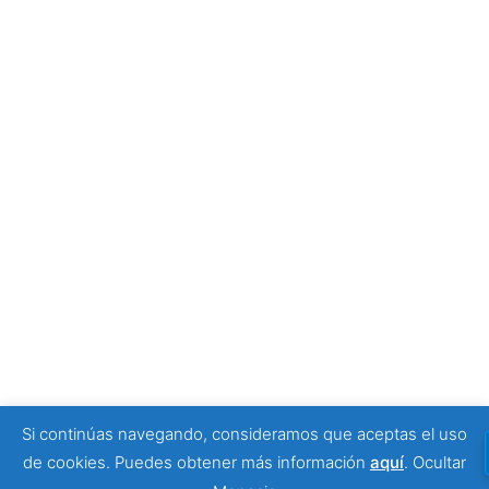
Tony Moggio: hay personas que cambian nuestra
forma de mirar la discapacidad
25 junio, 2026
SPONSORS
Si continúas navegando, consideramos que aceptas el uso
© 2026 Viajeros Sin Límite -. Funciona gracias a
de cookies. Puedes obtener más información
aquí
.
Ocultar
Sydney