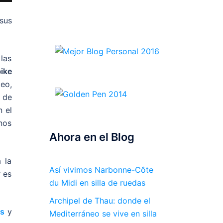
sus
las
ike
eo,
 de
n el
nos
Ahora en el Blog
 la
Así vivimos Narbonne-Côte
 es
du Midi en silla de ruedas
Archipel de Thau: donde el
os
y
Mediterráneo se vive en silla