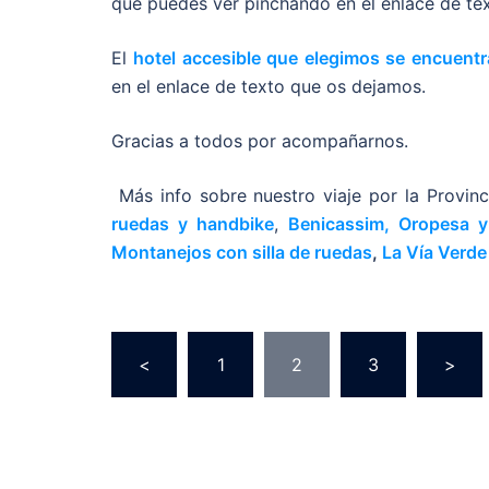
que puedes ver pinchando en el enlace de tex
El
hotel accesible que elegimos se encuentr
en el enlace de texto que os dejamos.
Gracias a todos por acompañarnos.
Más info sobre nuestro viaje por la Provinc
ruedas y handbike
,
Benicassim, Oropesa y
Montanejos con silla de ruedas
,
La Vía Verde
<
1
2
3
>