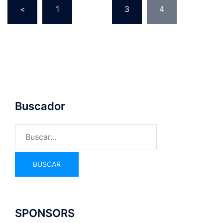
<
1
…
3
4
Buscador
SPONSORS