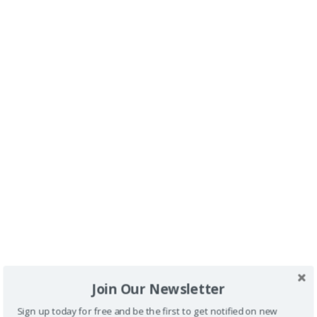
experiencia en Zaragoza.
Información útil
📍
Oficina de Turismo de Zaragoza – Plaza del Pilar
🚌 Bus Turístico Adaptado de Zaragoza
♿ Experiencia personal de turismo accesible
👉 Más experiencias y viajes accesibles en:
https://www.viajerossinlimite.com
Join Our Newsletter
Sign up today for free and be the first to get notified on new