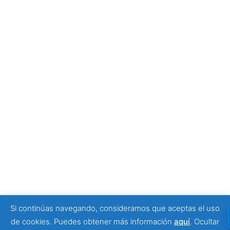
empezar tu visita
4 julio, 2026
Tony Moggio: hay personas que cambian nuestra
forma de mirar la discapacidad
25 junio, 2026
SPONSORS
Si continúas navegando, consideramos que aceptas el uso
© 2026 Viajeros Sin Límite -. Funciona gracias a
de cookies. Puedes obtener más información
aquí
.
Ocultar