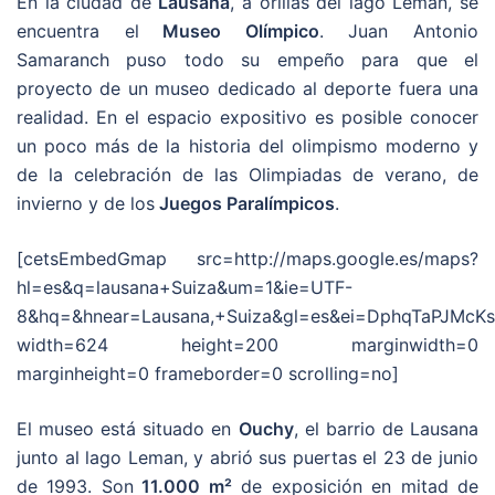
En la ciudad de
Lausana
, a orillas del lago Leman, se
encuentra el
Museo Olímpico
. Juan Antonio
Samaranch puso todo su empeño para que el
proyecto de un museo dedicado al deporte fuera una
realidad. En el espacio expositivo es posible conocer
un poco más de la historia del olimpismo moderno y
de la celebración de las Olimpiadas de verano, de
invierno y de los
Juegos Paralímpicos
.
[cetsEmbedGmap src=http://maps.google.es/maps?
hl=es&q=lausana+Suiza&um=1&ie=UTF-
8&hq=&hnear=Lausana,+Suiza&gl=es&ei=DphqTaPJMcK
width=624 height=200 marginwidth=0
marginheight=0 frameborder=0 scrolling=no]
El museo está situado en
Ouchy
, el barrio de Lausana
junto al lago Leman, y abrió sus puertas el 23 de junio
de 1993. Son
11.000 m²
de exposición en mitad de