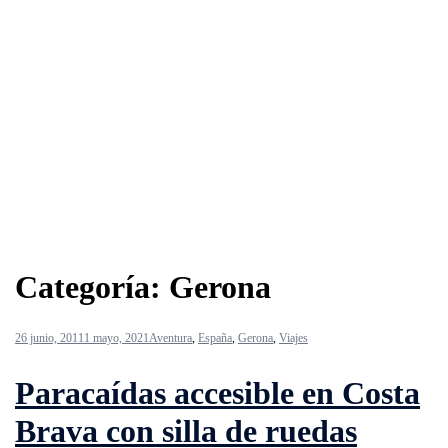
Categoría:
Gerona
26 junio, 2011
1 mayo, 2021
Aventura
,
España
,
Gerona
,
Viajes
Paracaídas accesible en Costa
Brava con silla de ruedas