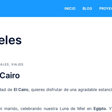
INICIO
BLOG
PROYE
eles
NALES
,
VIAJES
 Cairo
udad de
El Cairo
, quieres disfrutar de una agradable estanc
 mi marido, celebrando nuestra Luna de Miel en
Egipto
. Y