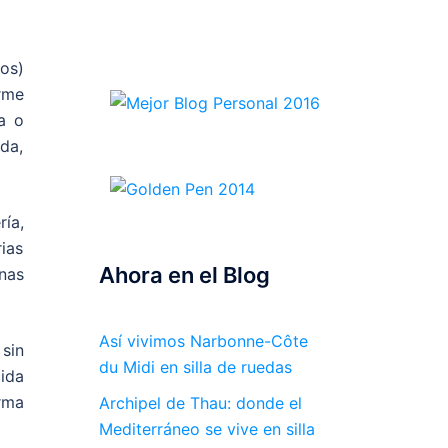
os)
rme
a o
ida,
ía,
ias
Ahora en el Blog
nas
Así vivimos Narbonne-Côte
 sin
du Midi en silla de ruedas
ida
rma
Archipel de Thau: donde el
Mediterráneo se vive en silla