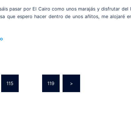
sáis pasar por El Cairo como unos marajás y disfrutar del 
osa que espero hacer dentro de unos añitos, me alojaré en
do
115
…
119
>