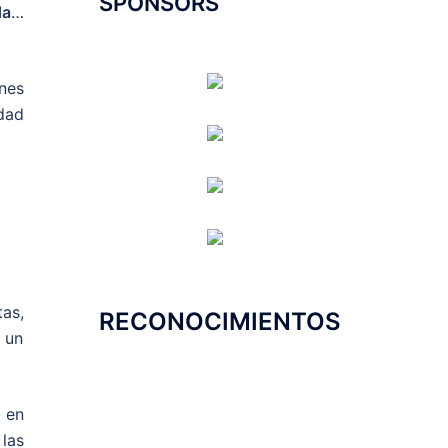
SPONSORS
da
…
nes
dad
tas,
RECONOCIMIENTOS
 un
 en
las