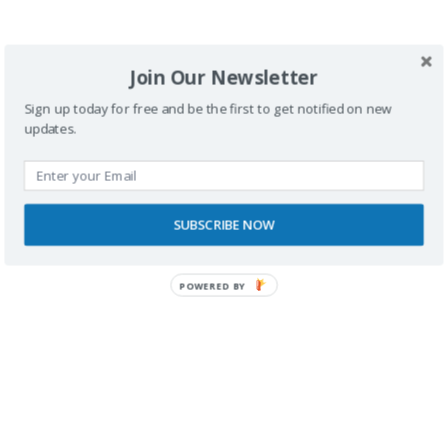
Join Our Newsletter
Deja una respuesta
Sign up today for free and be the first to get notified on new
updates.
Tu dirección de correo electrónico no será
publicada.
Los campos obligatorios están
marcados con
*
SUBSCRIBE NOW
Comentario
*
POWERED BY
Nombre