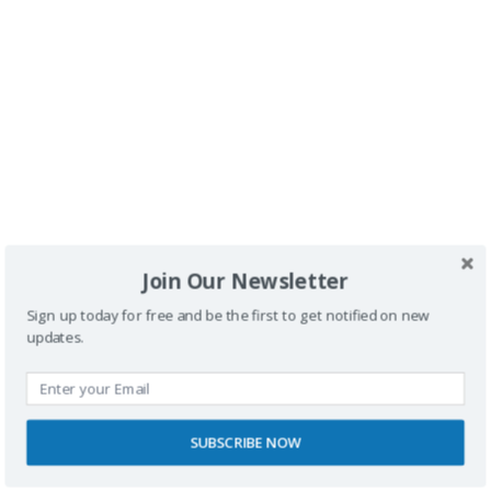
Deja una respuesta
Tu dirección de correo electrónico no será
publicada.
Los campos obligatorios están
marcados con
*
Comentario
*
Join Our Newsletter
Sign up today for free and be the first to get notified on new
updates.
Nombre
SUBSCRIBE NOW
Correo electrónico