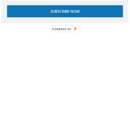
SUBSCRIBE NOW
POWERED BY
Este sitio usa Akismet para reducir el spam.
Aprende
cómo se procesan los datos de tus comentarios.
Buscador