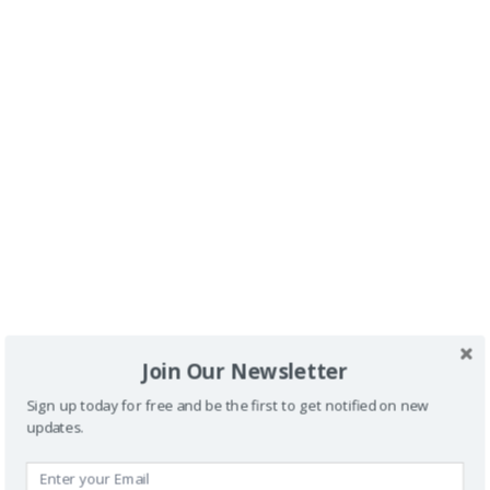
Nombre
Correo electrónico
Web
Join Our Newsletter
Sign up today for free and be the first to get notified on new
Guarda mi nombre, correo electrónico y web en
updates.
este navegador para la próxima vez que
comente.