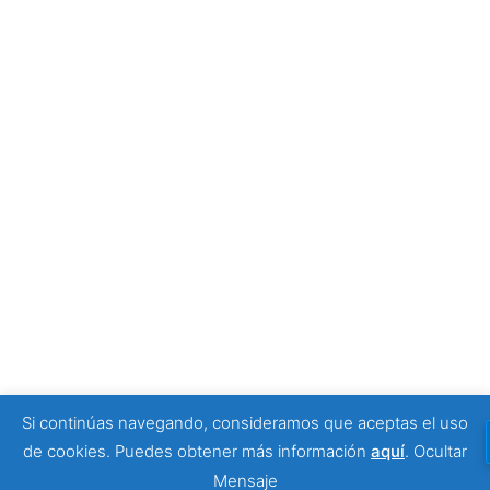
Tony Moggio: hay personas que cambian nuestra
forma de mirar la discapacidad
25 junio, 2026
SPONSORS
Si continúas navegando, consideramos que aceptas el uso
© 2026 Viajeros Sin Límite -. Funciona gracias a
de cookies. Puedes obtener más información
aquí
.
Ocultar
Sydney
Mensaje