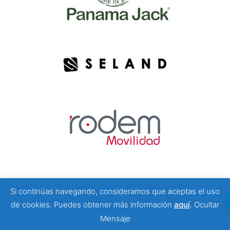
Si continúas navegando, consideramos que aceptas el uso
© 2026 Viajeros Sin Límite -. Funciona gracias a
de cookies. Puedes obtener más información
aquí
.
Ocultar
Sydney
Mensaje