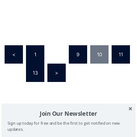
<
1
…
9
10
11
…
13
>
Join Our Newsletter
Sign up today for free and be the first to get notified on new
updates.
Buscador