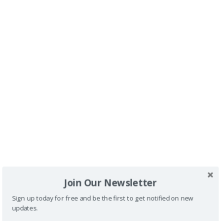
VIDEO: EL CANAL "CAÑO NEGRO" DE TORTUGUERO
Join Our Newsletter
Sign up today for free and be the first to get notified on new
VIDEO: UN ALTO EN EL CAMINO A TORTUGUERO
updates.