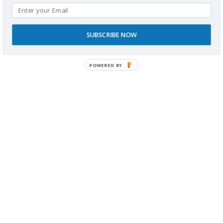
SUBSCRIBE NOW
POWERED BY
Por la carretera de agua pasamos por diferentes construcciones típicas
costarricenses, todas ellas en colores vivos y a la orilla de los canales.
Construcciones sencillas y humildes y, precisamente por eso
tremendamente bellas.