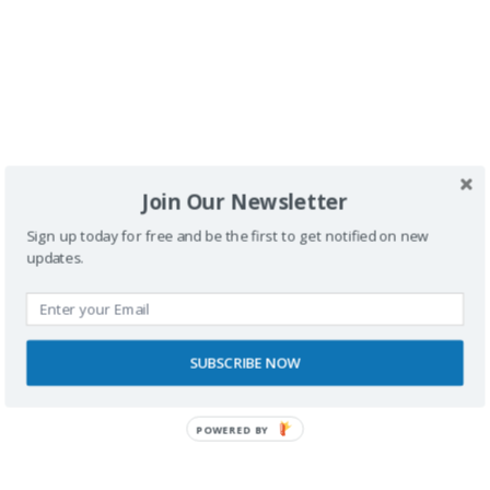
Y
mil gracias a todos, por acompañarnos en este viaje
.
Join Our Newsletter
Sign up today for free and be the first to get notified on new
<
1
…
38
39
40
updates.
>
SUBSCRIBE NOW
POWERED BY