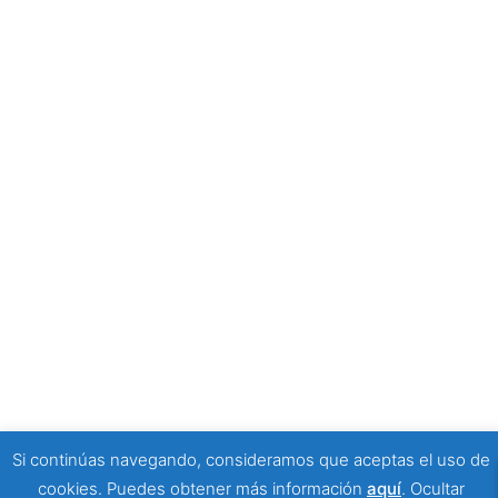
forma de mirar la discapacidad
25 junio, 2026
SPONSORS
© 2026 Viajeros Sin Límite -. Funciona gracias a
Sydney
Si continúas navegando, consideramos que aceptas el uso de
cookies. Puedes obtener más información
aquí
.
Ocultar