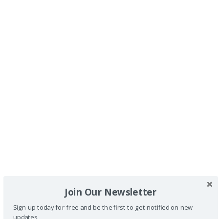
Qué ver o qué hacer:
El Museo Arqueológico de Alicante (MARQ) con silla
de ruedas
.
Las Salinas de Torrevieja en Costa Blanca con silla de
ruedas
.
Una excursión en Joelette en Costa Blanca con silla
de ruedas
.
Bodega Casa Sicilia en Costa Blanca con silla de
ruedas
.
La Lonja de El Campello en Costa Blanca con silla de
ruedas.
Join Our Newsletter
Sign up today for free and be the first to get notified on new
La Isla de Tabarca con silla de ruedas
.
updates.