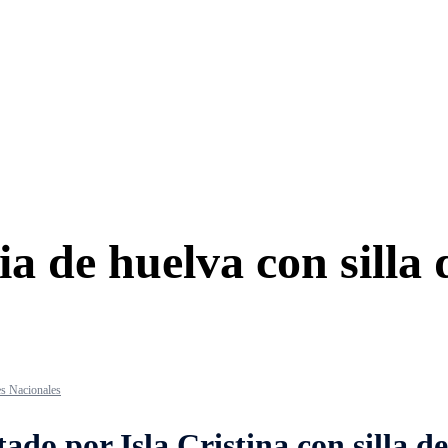
ia de huelva con silla 
es Nacionales
do por Isla Cristina con silla d