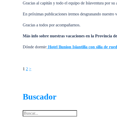
Gracias al capitán y todo el equipo de Islaventura por su
En próximas publicaciones iremos desgranando nuestro vi
Gracias a todos por acompañarnos.
Más info sobre nuestras vacaciones en la Provincia d
Dónde dormir:
Hotel Ilunion Islantilla con silla de rue
Paginación
1
2
>
de
entradas
Buscador
Buscar: