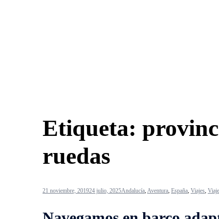
Etiqueta:
provinc
ruedas
21 noviembre, 2019
24 julio, 2025
Andalucía
,
Aventura
,
España
,
Viajes
,
Viaj
Navegamos en barco adapta