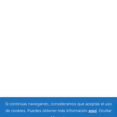
Tony Moggio: hay personas que cambian nuestra
forma de mirar la discapacidad
25 junio, 2026
SPONSORS
Si continúas navegando, consideramos que aceptas el uso
© 2026 Viajeros Sin Límite -. Funciona gracias a
de cookies. Puedes obtener más información
aquí
.
Ocultar
Sydney