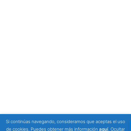
empezar tu visita
4 julio, 2026
Tony Moggio: hay personas que cambian nuestra
forma de mirar la discapacidad
25 junio, 2026
SPONSORS
Si continúas navegando, consideramos que aceptas el uso
© 2026 Viajeros Sin Límite -. Funciona gracias a
de cookies. Puedes obtener más información
aquí
.
Ocultar