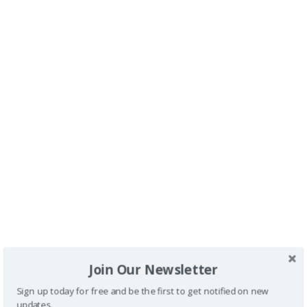
Almería:
Playas accesibles con silla de ruedas
comprobadas por mi (hay una de Mojácar)
,
Buceamos
en el Cabo de Gata con silla de ruedas
,
Mojácar con
silla de ruedas y handbike
.
<
1
…
3
4
5
>
Join Our Newsletter
Sign up today for free and be the first to get notified on new
updates.