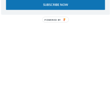
SUBSCRIBE NOW
POWERED BY
ACCESIBILIDAD:
– La
ciudad medieval
se encuentra en lo
alto de una colina
, pudiendo
acceder hasta un parquing cercano en nuestro vehículo, si optamos por
subir y disfrutar rodando, encontraremos puentes, ríos y unas vistas
preciosas, pero nos lo tenemos que currar (y pedir ayudaaaaaa), merece la
pena.
– En el
interior de la ciudad y alreddor del recinto amurallado (lizas)
, salvo