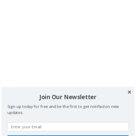
LA GASTRONOMIA
: En la ciudad medieval, no pudimos sucumbir ante uno
de los platos más sabrosos y representativos de esta zona,
La Cassoulet
,
cuyo ingrediente básico son las alubias blancas que se cuecen con trozos
de carne y embutidos entre los que se suele encontrar costilla de cerdo,
salchichas, tocino y corteza de tocno y pato confitado.
Join Our Newsletter
Sign up today for free and be the first to get notified on new
updates.