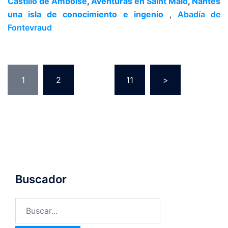
Castillo de Amboise
,
Aventuras en Saint Malo
,
Nantes
una isla de conocimiento e ingenio
,
Abadía de
Fontevraud
1
2
…
11
>
Buscador