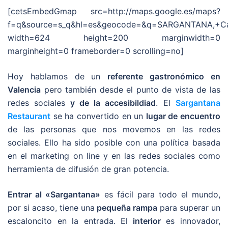
[cetsEmbedGmap src=http://maps.google.es/maps?
f=q&source=s_q&hl=es&geocode=&q=SARGANTANA,+Cal
width=624 height=200 marginwidth=0
marginheight=0 frameborder=0 scrolling=no]
Hoy hablamos de un
referente gastronómico en
Valencia
pero también desde el punto de vista de las
redes sociales
y de la accesibildiad
. El
Sargantana
Restaurant
se ha convertido en un
lugar de encuentro
de las personas que nos movemos en las redes
sociales. Ello ha sido posible con una política basada
en el marketing on line y en las redes sociales como
herramienta de difusión de gran potencia.
Entrar al «Sargantana»
es fácil para todo el mundo,
por si acaso, tiene una
pequeña rampa
para superar un
escaloncito en la entrada. El
interior
es innovador,