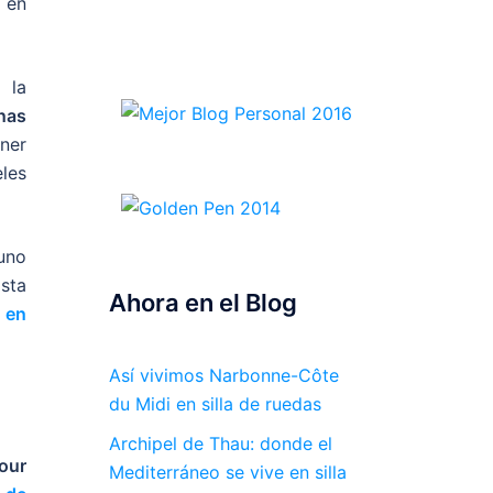
 en
 la
nas
ner
eles
 uno
Esta
Ahora en el Blog
 en
Así vivimos Narbonne-Côte
du Midi en silla de ruedas
Archipel de Thau: donde el
our
Mediterráneo se vive en silla