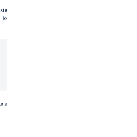
ste
 lo
una