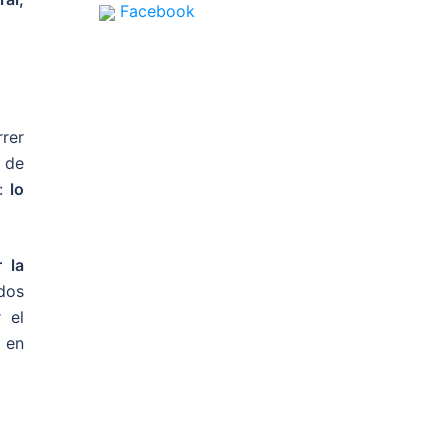
Facebook
rer
 de
o:
lo
 la
dos
 el
 en