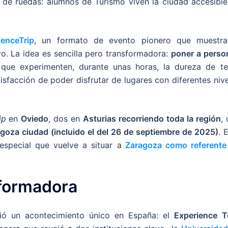
a de ruedas: alumnos de Turismo viven la ciudad accesible
ienceTrip
, un formato de evento pionero que muestra
vo. La idea es sencilla pero transformadora:
poner a perso
que experimenten, durante unas horas, la dureza de te
isfacción de poder disfrutar de lugares con diferentes niv
ip
en
Oviedo
, dos en
Asturias recorriendo toda la región
,
goza ciudad (incluido el del 26 de septiembre de 2025)
. 
especial que vuelve a situar a
Zaragoza como referente
sformadora
vió un acontecimiento único en España: el
Experience T