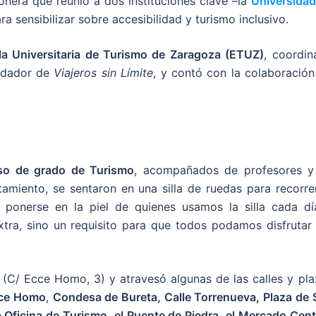
pionera que reunió a dos instituciones clave –la
Universidad
ra sensibilizar sobre accesibilidad y turismo inclusivo.
la Universitaria de Turismo de Zaragoza (ETUZ)
, coordin
undador de
Viajeros sin Límite
, y contó con la colaboración
so de grado de Turismo
, acompañados de profesores y
amiento, se sentaron en una silla de ruedas para recorrer
: ponerse en la piel de quienes usamos la silla cada dí
tra, sino un requisito para que todos podamos disfrutar 
(C/ Ecce Homo, 3) y atravesó algunas de las calles y pla
cce Homo
,
Condesa de Bureta, Calle Torrenueva, Plaza de 
va Oficina de Turismo, el Puente de Piedra, el Mercado Cent