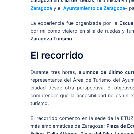
Zaragoza en silla de ruedas
, una iniciativa 
Zaragoza
y el
Ayuntamiento de Zaragoza
– pa
La experiencia fue organizada por la
Escue
por mí como viajero en silla de ruedas y f
Zaragoza Turismo
.
El recorrido
Durante tres horas,
alumnos de último cur
representante del Área de Turismo del Ayunt
ciudad desde otra perspectiva. El objetivo
comprender que la accesibilidad no es un ex
turismo.
El recorrido comenzó en la sede de la ETUZ 
más emblemáticas de Zaragoza:
Plaza de E
Felipe, Calle Alfonso, Plaza del Pilar, la nue