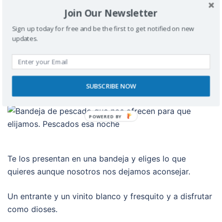
restaurante.
Join Our Newsletter
Sign up today for free and be the first to get notified on new
El restaurante tiene rampa para acceder a terraza e
updates.
interior pero no tiene baños adaptados.
En el restaurante nos recomendaron diferentes
pescados recogidos esa noche.
SUBSCRIBE NOW
POWERED BY
Te los presentan en una bandeja y eliges lo que
quieres aunque nosotros nos dejamos aconsejar.
Un entrante y un vinito blanco y fresquito y a disfrutar
como dioses.