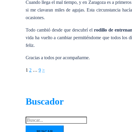
Cuando llega el mal tiempo, y en Zaragoza es a primeros
si me clavaran miles de agujas. Esta circunstancia hací
ocasiones.
Todo cambió desde que descubrí el
rodillo de entrena
vida ha vuelto a cambiar permitiéndome que todos los
feliz.
Gracias a todos por acompañarme.
Paginación
1
2
…
9
>
de
entradas
Buscador
Buscar: