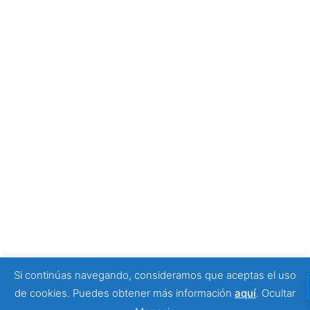
Tony Moggio: hay personas que cambian nuestra
forma de mirar la discapacidad
25 junio, 2026
SPONSORS
Si continúas navegando, consideramos que aceptas el uso
© 2026 Viajeros Sin Límite -. Funciona gracias a
de cookies. Puedes obtener más información
aquí
.
Ocultar
Sydney