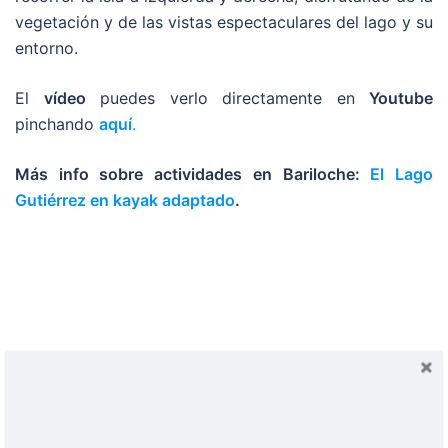
vegetación y de las vistas espectaculares del lago y su
entorno.
El
vídeo
puedes verlo directamente en
Youtube
pinchando
aquí
.
Más info sobre actividades en Bariloche:
El Lago
Gutiérrez en kayak adaptado
.
Join Our Newsletter
Sign up today for free and be the first to get notified on new
Buscador
updates.