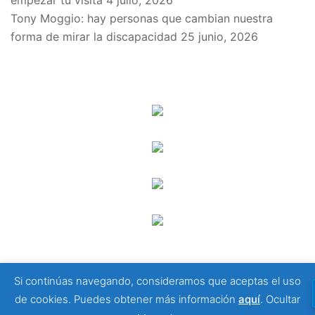
empezar tu visita
4 julio, 2026
Tony Moggio: hay personas que cambian nuestra
forma de mirar la discapacidad
25 junio, 2026
SPONSORS
Si continúas navegando, consideramos que aceptas el uso
© 2026 Viajeros Sin Límite -. Funciona gracias a
de cookies. Puedes obtener más información
aquí
.
Ocultar
Sydney