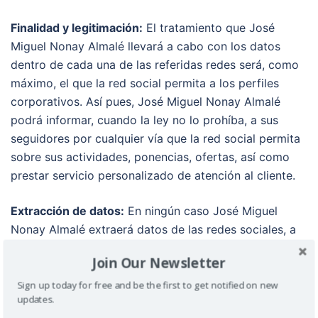
Finalidad y legitimación:
El tratamiento que José
Miguel Nonay Almalé llevará a cabo con los datos
dentro de cada una de las referidas redes será, como
máximo, el que la red social permita a los perfiles
corporativos. Así pues, José Miguel Nonay Almalé
podrá informar, cuando la ley no lo prohíba, a sus
seguidores por cualquier vía que la red social permita
sobre sus actividades, ponencias, ofertas, así como
prestar servicio personalizado de atención al cliente.
Extracción de datos:
En ningún caso José Miguel
Nonay Almalé extraerá datos de las redes sociales, a
menos que se obtuviera puntual y expresamente el
Join Our Newsletter
consentimiento del usuario para ello.
Sign up today for free and be the first to get notified on new
updates.
Derechos:
Cuando, debido a la propia naturaleza de