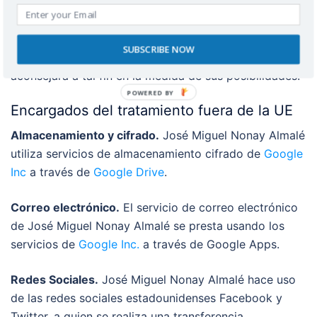
las redes sociales, el ejercicio efectivo de los derechos
de protección de datos del seguidor quede
supeditado a la modificación del perfil personal de
SUBSCRIBE NOW
este, José Miguel Nonay Almalé te ayudará y
aconsejará a tal fin en la medida de sus posibilidades.
Encargados del tratamiento fuera de la UE
Almacenamiento y cifrado.
José Miguel Nonay Almalé
utiliza servicios de almacenamiento cifrado de
Google
Inc
a través de
Google Drive
.
Correo electrónico.
El servicio de correo electrónico
de José Miguel Nonay Almalé se presta usando los
servicios de
Google Inc
.
a través de Google Apps.
Redes Sociales.
José Miguel Nonay Almalé hace uso
de las redes sociales estadounidenses Facebook y
Twitter, a quien se realiza una transferencia